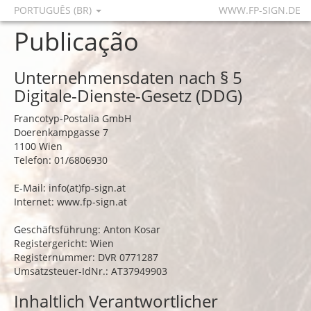
PORTUGUÊS (BR)
WWW.FP-SIGN.DE
Publicação
Unternehmensdaten nach § 5
Digitale-Dienste-Gesetz (DDG)
Francotyp-Postalia GmbH
Doerenkampgasse 7
1100 Wien
Telefon: 01/6806930
E-Mail: info(at)fp-sign.at
Internet:
www.fp-sign.at
Geschäftsführung: Anton Kosar
Registergericht: Wien
Registernummer: DVR 0771287
Umsatzsteuer-IdNr.: AT37949903
Inhaltlich Verantwortlicher